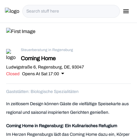
menu
i18n.Na
Steuerberatung in Regensburg
Coming Home
Ludwigstraße 6, Regensburg, DE, 93047
arrow_drop_down
Closed
Opens At Sat 17:00
Gaststätten: Biologische Spezialitäten
In zeitlosem Design können Gäste die vielfältige Speisekarte aus
regional und saisonal inspirierten Gerichten genießen.
Coming Home in Regensburg: Ein Kulinarisches Refugium
Im Herzen Regensburgs lädt das Coming Home dazu ein, Körper