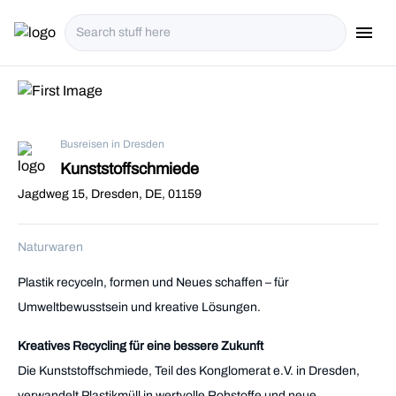
menu
i18n.Na
Busreisen in Dresden
Kunststoffschmiede
Jagdweg 15, Dresden, DE, 01159
Naturwaren
Plastik recyceln, formen und Neues schaffen – für
Umweltbewusstsein und kreative Lösungen.
Kreatives Recycling für eine bessere Zukunft
Die Kunststoffschmiede, Teil des Konglomerat e.V. in Dresden,
verwandelt Plastikmüll in wertvolle Rohstoffe und neue