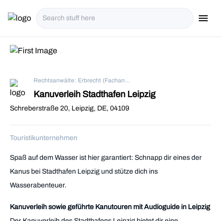
menu
i18n.Na
Rechtsanwälte: Erbrecht (Fachanwälte) in Leipzig
Kanuverleih Stadthafen Leipzig
Schreberstraße 20, Leipzig, DE, 04109
Touristikunternehmen
Spaß auf dem Wasser ist hier garantiert: Schnapp dir eines der
Kanus bei Stadthafen Leipzig und stütze dich ins
Wasserabenteuer.
Kanuverleih sowie geführte Kanutouren mit Audioguide in Leipzig
Der Kanuverleih des Stadthafens Leipzig bietet dir eine