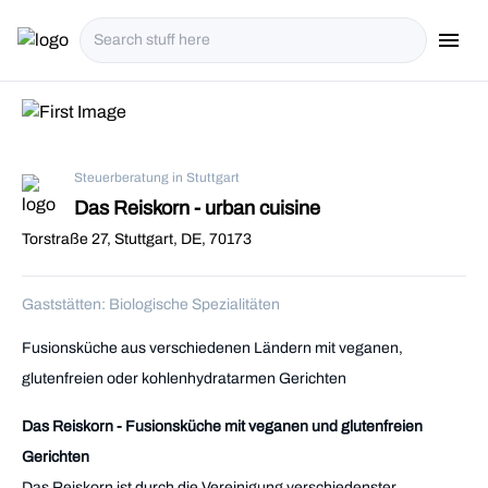
menu
i18n.Na
Steuerberatung in Stuttgart
Das Reiskorn - urban cuisine
Torstraße 27, Stuttgart, DE, 70173
Gaststätten: Biologische Spezialitäten
Fusionsküche aus verschiedenen Ländern mit veganen,
glutenfreien oder kohlenhydratarmen Gerichten
Das Reiskorn - Fusionsküche mit veganen und glutenfreien
Gerichten
Das Reiskorn ist durch die Vereinigung verschiedenster