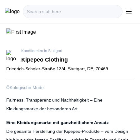
menu
i18n.Na
Konditoreien in Stuttgart
Kipepeo Clothing
Friedrich-Scholer-Straße 13/4, Stuttgart, DE, 70469
ÖKologische Mode
Fairness, Transparenz und Nachhaltigkeit – Eine
Kleidungsmarke der besonderen Art.
Eine Kleidungsmarke mit ganzheitlichem Ansatz
Die gesamte Herstellung der Kipepeo-Produkte – vom Design
bis hin zu den letzten Schliffen – erfolgt in Tansania und Kenia.