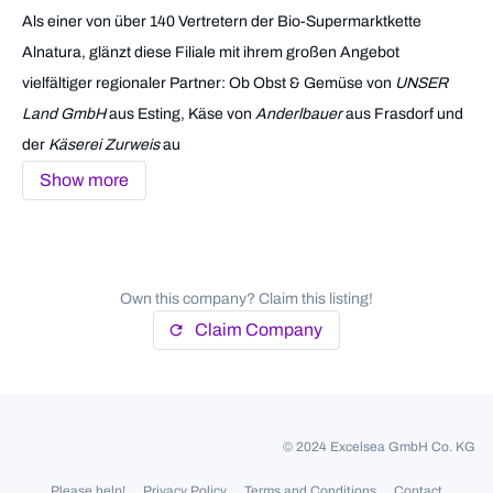
Als einer von über 140 Vertretern der Bio-Supermarktkette
Alnatura, glänzt diese Filiale mit ihrem großen Angebot
vielfältiger regionaler Partner: Ob Obst & Gemüse von
UNSER
Land GmbH
aus Esting, Käse von
Anderlbauer
aus Frasdorf und
der
Käserei Zurweis
au
Show more
Own this company? Claim this listing!
Claim Company
refresh
© 2024 Excelsea GmbH Co. KG
Please help!
Privacy Policy
Terms and Conditions
Contact