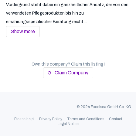
Vordergrund steht dabei ein ganzheitlicher Ansatz, der von den
verwendeten Pflegeprodukten bis hin zu
ernährungsspezifischer Beratung reicht....
Show more
Own this company? Claim this listing!
Claim Company
refresh
© 2024 Excelsea GmbH Co. KG
Please help!
Privacy Policy
Terms and Conditions
Contact
Legal Notice