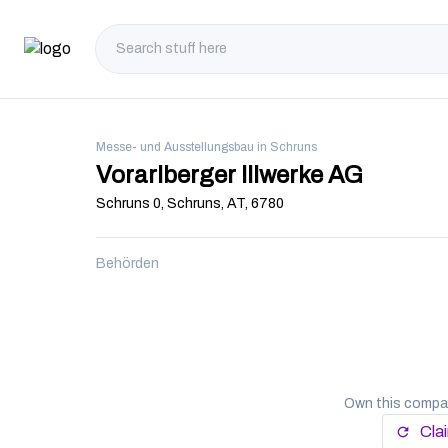
Messe- und Ausstellungsbau in Schruns
Vorarlberger Illwerke AG
Schruns 0, Schruns, AT, 6780
Behörden
Own this company
Cla
refresh