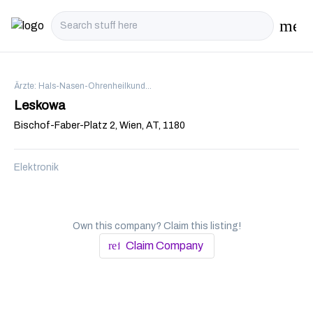
men
i18n.N
Ärzte: Hals-Nasen-Ohrenheilkunde (Fachärzte) in Wien
Leskowa
Bischof-Faber-Platz 2, Wien, AT, 1180
Elektronik
Own this company? Claim this listing!
refresh
Claim Company