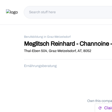
Berufsbildung in Graz-Wetzelsdorf
Meglitsch Reinhard - Channoine 
Thal-Eben 504, Graz-Wetzelsdorf, AT, 8052
Ernährungsberatung
Own this compan
Cla
refresh