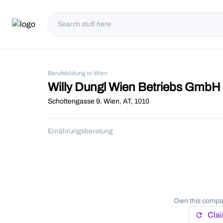
Berufsbildung in Wien
Willy Dungl Wien Betriebs GmbH
Schottengasse 9, Wien, AT, 1010
Ernährungsberatung
Own this compan
Cla
refresh